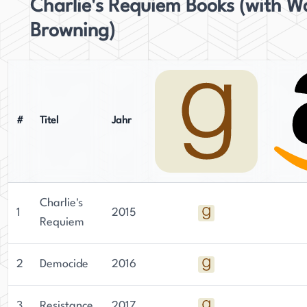
Charlie's Requiem Books (with W
Browning)
#
Titel
Jahr
Charlie's
1
2015
Requiem
2
Democide
2016
3
Resistance
2017