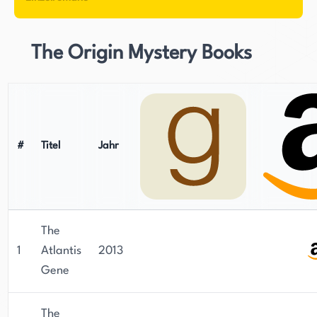
Million Exemplare in den USA verkauft, ist in 19
Sprachen übersetzt worden und wird von CBS
Films als großer Spielfilm adaptiert.
The Origin Mystery Books
Der Erfolg von Riddle setzte sich mit der
Veröffentlichung seines vierten Romans,
Departure, fort, in dem die Überlebenden eines
Fluges, der in einer veränderten Welt notlandet,
#
Titel
Jahr
geschildert werden. Dieses Buch wurde von
HarperCollins veröffentlicht und von 20th
Century Fox für eine Verfilmung erworben. Mit
einem wachsenden Backlog von Romanen und
The
einer treuen Fangemeinde hat AG Riddle seinen
1
Atlantis
2013
Platz als herausragende Figur in den Genres
Gene
Thriller, Action und Science-Fiction gefestigt.
The