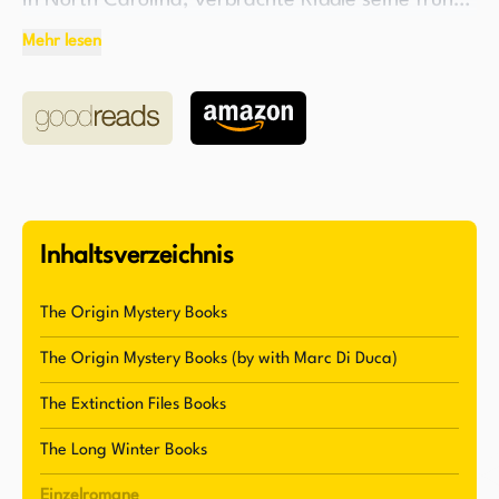
in North Carolina, verbrachte Riddle seine frühen
Jahre mit der Entwicklung einer Leidenschaft für
Mehr lesen
Storytelling, bevor er die UNC-Chapel Hill
besuchte. Während seines Studiums gründete er
sein erstes Unternehmen mit einem
Kindheitsfreund, was den Beginn einer
zehnjährigen Karriere in der Internetbranche
einläutete.
Inhaltsverzeichnis
Nach seinem Rückzug aus dieser Branche
beschloss Riddle, seiner lebenslangen
The Origin Mystery Books
Leidenschaft für das Schreiben nachzugehen.
The Origin Mystery Books (by with Marc Di Duca)
Sein Debütroman, The Atlantis Gene, markierte
den Beginn der erfolgreichen Origin Mystery
The Extinction Files Books
Serie, die Leser auf der ganzen Welt in ihren
The Long Winter Books
Bann gezogen hat. Diese Trilogie hat über eine
Einzelromane