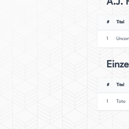
A.J. 
klassischen RPGs beschwören, obwohl diese Meth
davon, wie man sich entscheidet, mit Hackwith in
einen nachhaltigen Eindruck hinterlassen.
#
Titel
1
Uncan
Einz
#
Titel
1
Toto