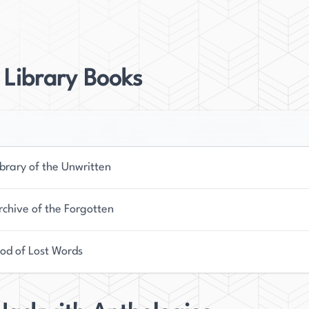
 Erfahrungen wider.
utorenworkshops wider, was ihr Engagement für die
llt. Ihre Arbeit wurde in verschiedenen
s Library Books
nny Magazine und mehreren Anthologien. Diese
 Leserschaft zu erreichen und sich als geachtete
with veröffentlicht sie auch Sci-Fi-Liebesromane
brary of the Unwritten
tigkeit zeigt das Spektrum von Hackwith als
hiedene Sub-Genres anzupassen. Ob sie nun über
rchive of the Forgotten
ungen schreibt, Hackwiths Geschichten sind immer
od of Lost Words
 können sie auf Social Media und anderen Ecken
n arkanen Kreis aus Füllfederhaltern und