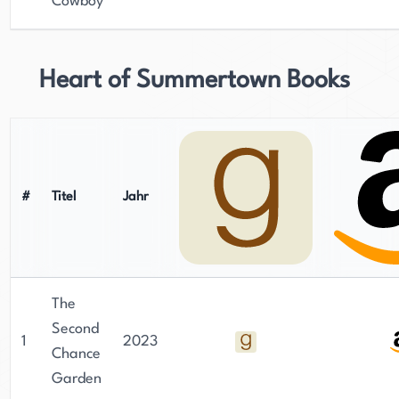
Cowboy
Heart of Summertown Books
#
Titel
Jahr
The
Second
1
2023
Chance
Garden