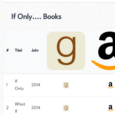
If Only.... Books
#
Titel
Jahr
If
1
2014
Only
What
2
2014
If