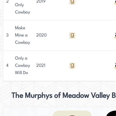
2
2019
Only
Cowboy
Make
3
Mine a
2020
Cowboy
Only a
4
Cowboy
2021
Will Do
The Murphys of Meadow Valley 