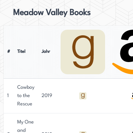
Meadow Valley Books
#
Titel
Jahr
Cowboy
1
to the
2019
Rescue
My One
and