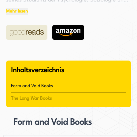
seines Studiums der Psychologie, Soziologie und
Philosophie an der Universität begann Smith,
Mehr lesen
Geschichten in der Welt von "The Long War" zu
erschaffen. Er hat festgestellt, dass das Kreieren
von fiktionalen Welten und Charakteren eine
willkommene Ablenkung von der Realität bietet
und ihm die Möglichkeit gibt, seine eigene
Geschichte zu kontrollieren.
Inhaltsverzeichnis
Neben seiner Arbeit als Autor hat Smith auch mit
benachteiligten Kindern gearbeitet und mehrere
Form and Void Books
Artikel zu Themen der Jugendarbeit und
The Long War Books
Beratung verfasst. Er hat festgestellt, dass das
Schreiben von Fantasy-Büchern nicht nur eine
kreative, sondern auch eine therapeutische
Form and Void Books
Ausgleichsmöglichkeit für ihn darstellt. Indem er