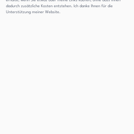
erhalte, wenn Sie etwas über meine Links kaufen, ohne dass Ihnen
dadurch zusätzliche Kosten entstehen. Ich danke Ihnen für die
Unterstützung meiner Website.