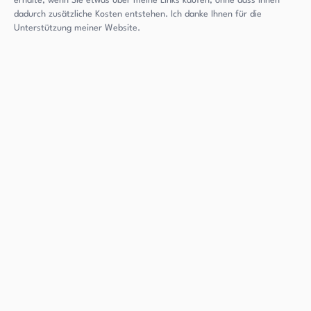
erhalte, wenn Sie etwas über meine Links kaufen, ohne dass Ihnen
dadurch zusätzliche Kosten entstehen. Ich danke Ihnen für die
Unterstützung meiner Website.