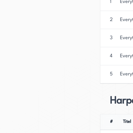
1
Every
2
Every
3
Every
4
Every
5
Every
Harp
#
Titel