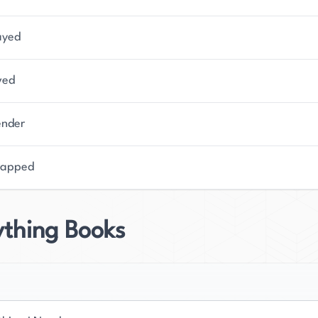
ayed
ved
ender
rapped
ything Books