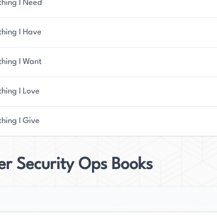
thing I Need
thing I Have
thing I Want
thing I Love
thing I Give
er Security Ops Books