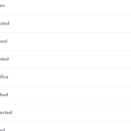
en
pted
eal
nted
ifice
shed
racted
ed