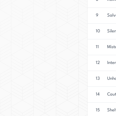
9
Sal
10
Sile
11
Mist
12
Inte
13
Unh
14
Caut
15
Shel