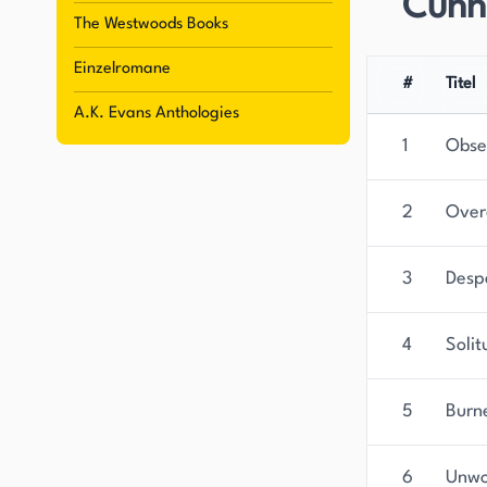
Cunn
The Westwoods Books
Einzelromane
#
Titel
A.K. Evans Anthologies
1
Obse
2
Over
3
Desp
4
Solit
5
Burn
6
Unwo