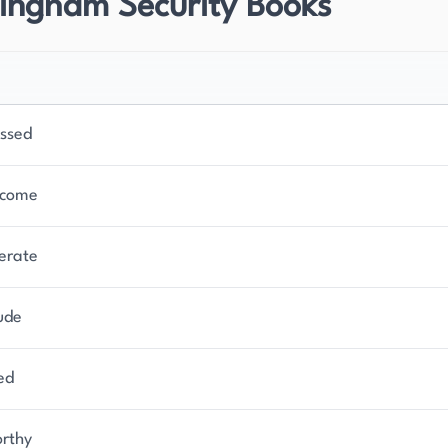
ingham Security Books
ssed
come
erate
ude
ed
rthy