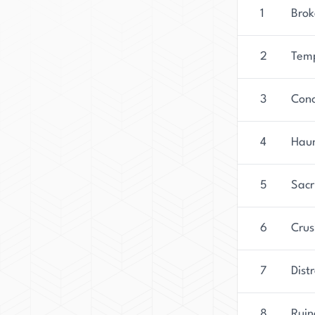
1
Brok
2
Tem
3
Conc
4
Hau
5
Sacr
6
Cru
7
Dist
8
Ruin