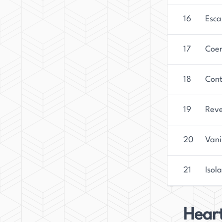
16
Esc
17
Coe
18
Cont
19
Rev
20
Vani
21
Isol
Hear