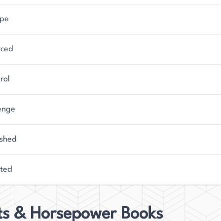
ape
rced
rol
enge
shed
ated
ts & Horsepower Books