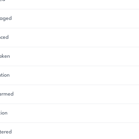
vaged
nced
aken
ntion
armed
ion
tered