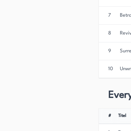
7
Betr
8
Revi
9
Surr
10
Unw
Ever
#
Titel