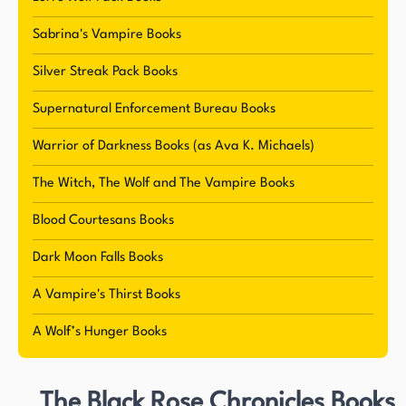
und sie begann später im Leben zu schreiben.
Michaels ist eine produktive Schriftstellerin, die
Sabrina's Vampire Books
ständig an der nächsten Geschichte arbeitet, in
Silver Streak Pack Books
die sie sich vertiefen kann. Michaels ist
verheiratet und hat drei Kinder und drei
Supernatural Enforcement Bureau Books
Enkelkinder, die sie über alles liebt. Sie teilt ihr
Warrior of Darkness Books (as Ava K. Michaels)
Schreibumfeld mit ihren zwei pelzigen Begleitern,
Luna, einem Deutschen Schäferhund, und Jinx,
The Witch, The Wolf and The Vampire Books
einem schwarzen Labrador. Wenn sie nicht
Blood Courtesans Books
schreibt, genießt Michaels das Lesen, Schokolade
und Rose Wein.
Dark Moon Falls Books
A Vampire's Thirst Books
Neben ihren paranormalen Romance-Serien ist
Michaels kürzlich in das Thriller-Genre mit ihrer
A Wolf’s Hunger Books
FBI-Spezialagentin Eve Knight-Serie
eingestiegen. Diese neue Richtung ist eine große
The Black Rose Chronicles Books