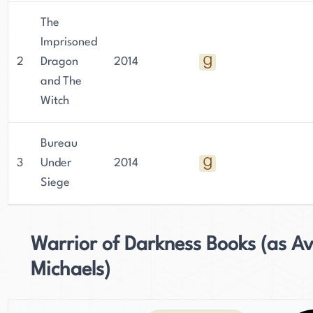
The
Imprisoned
2
Dragon
2014
and The
Witch
Bureau
3
Under
2014
Siege
Warrior of Darkness Books (as Av
Michaels)