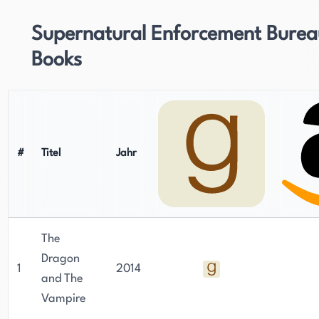
Supernatural Enforcement Burea
Books
#
Titel
Jahr
The
Dragon
1
2014
and The
Vampire