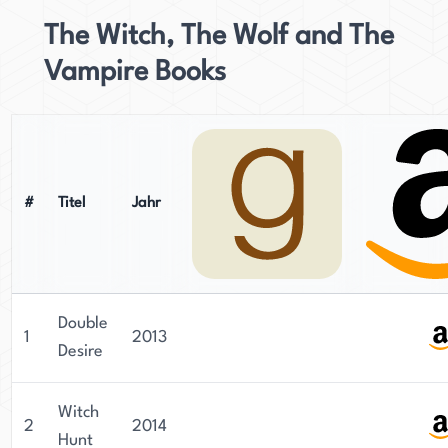
The Witch, The Wolf and The
Vampire Books
#
Titel
Jahr
Double
1
2013
Desire
Witch
2
2014
Hunt