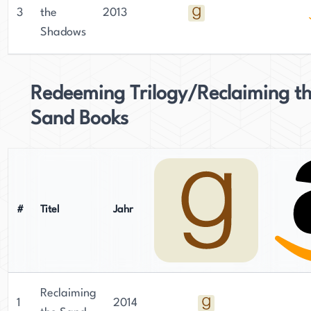
3
the
2013
Shadows
Redeeming Trilogy/Reclaiming t
Sand Books
#
Titel
Jahr
Reclaiming
1
2014