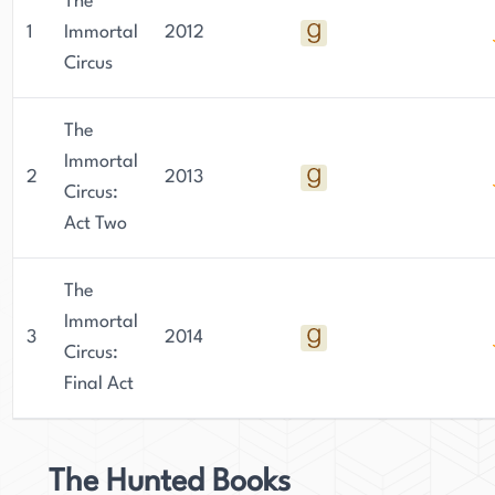
"Ravenborn", um nur einige zu nennen. Er hat
The
einen Master in Kreativem Schreiben von der
1
Immortal
2012
Universität Glasgow.
Circus
The
Immortal
2
2013
Circus:
Act Two
The
Immortal
3
2014
Circus:
Final Act
The Hunted Books