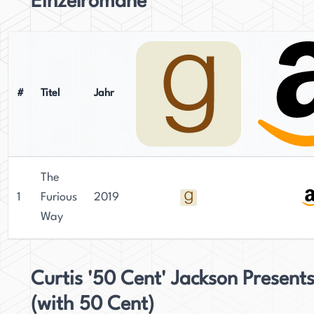
Einzelromane
#
Titel
Jahr
The
1
Furious
2019
Way
Curtis '50 Cent' Jackson Present
(with 50 Cent)