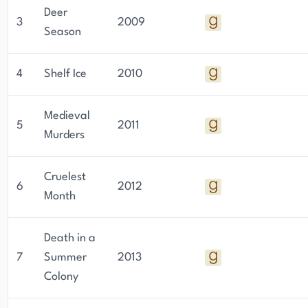
seiner Arbeit und seiner Radiosendung
Deer
3
2009
offensichtlich.
Season
4
Shelf Ice
2010
Medieval
5
2011
Murders
Cruelest
6
2012
Month
Death in a
7
Summer
2013
Colony