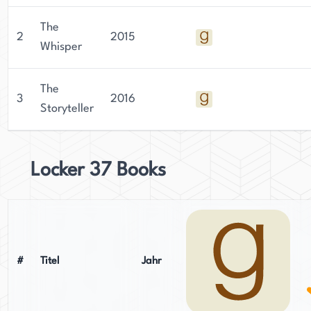
nachdenkliche Erzählungen zu erschaffen, macht
The
ihn zu einer beliebten Figur in der Welt der
2
2015
Whisper
Jugendliteratur.
The
3
2016
Storyteller
Locker 37 Books
#
Titel
Jahr