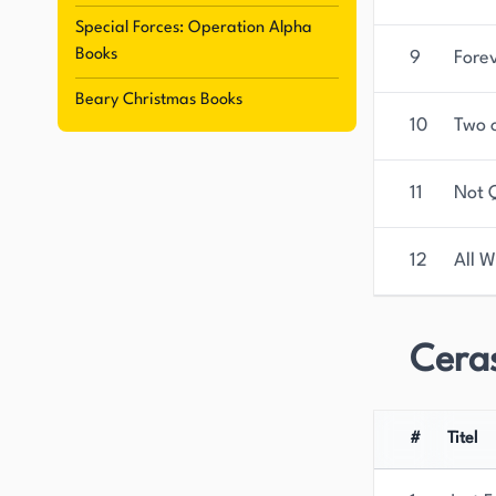
Special Forces: Operation Alpha
Books
9
Fore
Beary Christmas Books
10
Two o
11
Not 
12
All 
Ceras
#
Titel