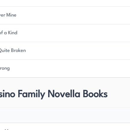
ver Mine
f a Kind
Quite Broken
Wrong
ino Family Novella Books