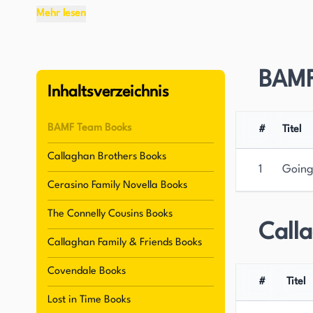
Heldinnen und goldherzigen Alpha-Helden erscha
Mehr lesen
Zanders hat ein vielseitiges Spektrum an veröff
Gegenwart bis Paranormales reichen und alles d
BAMF
Lesern zwei Dinge: ein glückliches Ende und kei
Inhaltsverzeichnis
zufriedenstellende Leseerfahrung hat ihr eine 
BAMF Team Books
#
Titel
Bevor Zanders Vollzeitautorin wurde, verbracht
Callaghan Brothers Books
Finanzsoftware für gesundheitsbezogene Untern
1
Goin
wie z. B. Kellnerin in einer Kneipe, Bäckerin in 
Cerasino Family Novella Books
Sekretärin. Diese Erfahrungen haben ihr wahrsch
The Connelly Cousins Books
die sie durch ihre gut ausgearbeiteten und fes
Call
Callaghan Family & Friends Books
Neben ihrer Liebe zum Lesen und Schreiben hat Z
Covendale Books
große Hunde, und schätzt amerikanische Muscle
#
Titel
Leserinnen und Leser finden möglicherweise Upd
Lost in Time Books