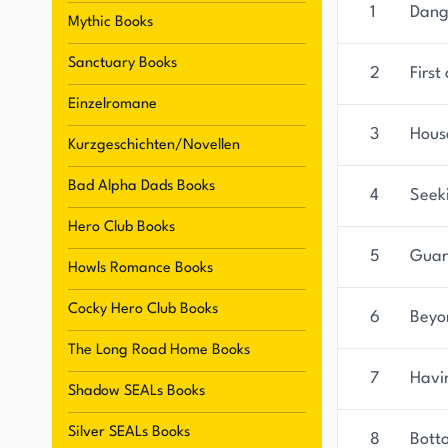
und Gewinnspielen über ihre Social-Media-Kanä
1
Dang
Mythic Books
Sanctuary Books
2
First
Einzelromane
3
Hous
Kurzgeschichten/Novellen
Bad Alpha Dads Books
4
Seek
Hero Club Books
5
Guar
Howls Romance Books
Cocky Hero Club Books
6
Beyo
The Long Road Home Books
7
Havi
Shadow SEALs Books
Silver SEALs Books
8
Bott