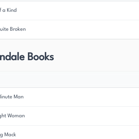
f a Kind
uite Broken
ndale Books
Minute Man
ight Woman
ng Mack