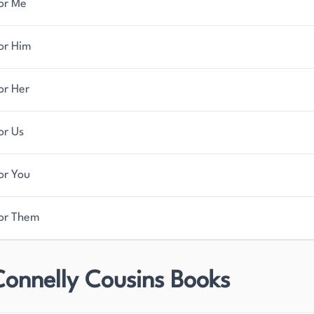
For Me
For Him
or Her
or Us
or You
For Them
Connelly Cousins Books