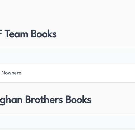
fft.
entlichten Werken, mit Geschichten, die von
azwischen. Sie gewährleistet ihren Leserinnen und
 Team Books
ne Cliffhanger. Dieses Engagement für eine
treue Anhängerschaft eingebracht.
e sie 25 Jahre mit der Entwicklung von
ehmen. Zudem hatte sie verschiedene Teilzeitjobs,
g Nowhere
einem Restaurant, Regalauffüllerin für Brot und
einlich ein großes Wissen und Einblicke beschert,
selnden Geschichten zum Leben erweckt.
aghan Brothers Books
anders eine Vorliebe für Tiere, besonders für
-Cars und 80er-Jahre-Haarbands. Interessierte
ates zu ihren neuesten Veröffentlichungen, Sales