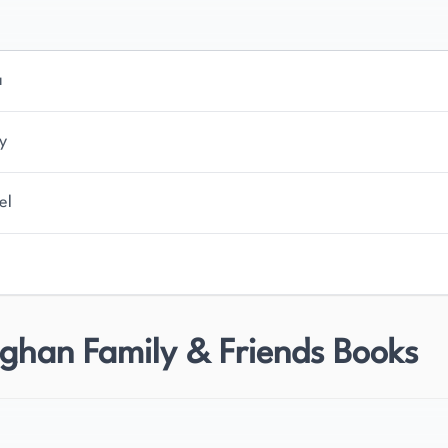
a
y
el
ghan Family & Friends Books