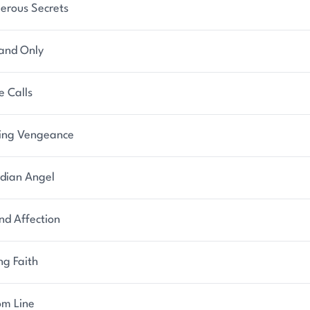
le oder Website.
erous Secrets
 and Only
e Calls
ing Vengeance
dian Angel
nd Affection
ng Faith
om Line