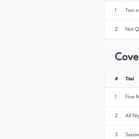
1
Two o
2
Not Q
Cove
#
Titel
1
Five 
2
All N
3
Seizi