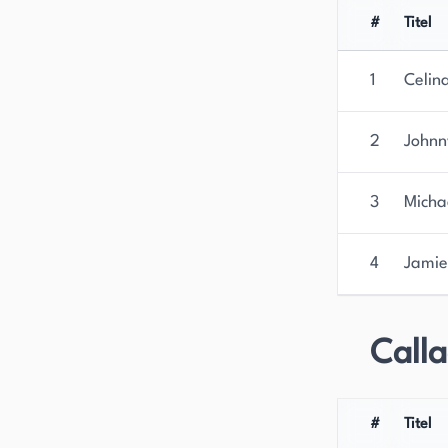
#
Titel
1
Celin
2
Johnn
3
Micha
4
Jamie
Calla
#
Titel