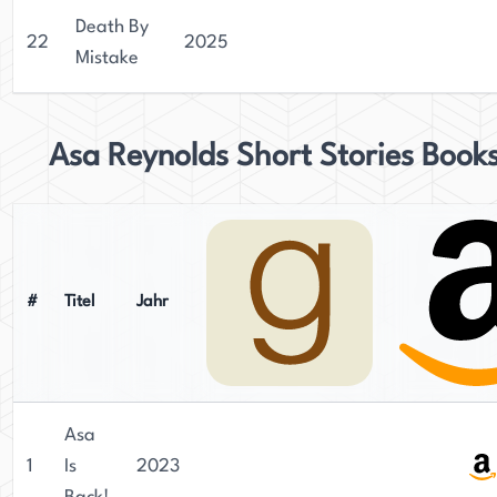
Death By
22
2025
Mistake
Asa Reynolds Short Stories Book
#
Titel
Jahr
Asa
1
Is
2023