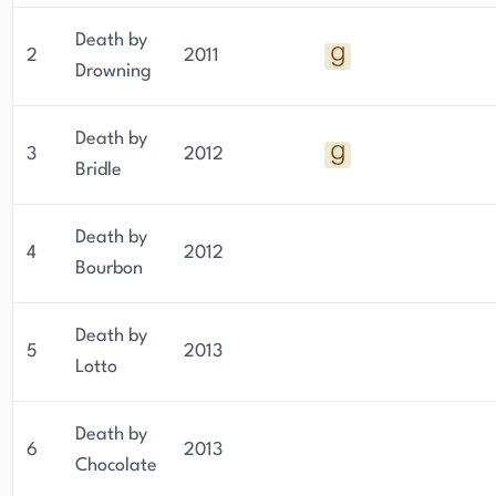
eingebracht, darunter mehrere Gold Medal
Awards von Readers' Favorite und Finalist-
Death by
2
2011
Platzierungen bei der USA BOOK NEWS-Best
Drowning
Books List of 2011 und dem Killer Nashville Silver
Falchion Award für die Beste Cozy Mystery.
Death by
3
2012
Bridle
Death by
4
2012
Bourbon
Death by
5
2013
Lotto
Death by
6
2013
Chocolate