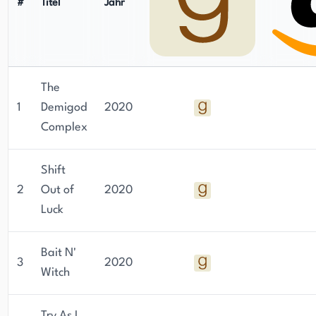
herausragenden Stimme in der spekulativen
#
Titel
Jahr
Liebesromanliteratur macht.
The
1
Demigod
2020
Complex
Shift
2
Out of
2020
Luck
Bait N'
3
2020
Witch
Try As I