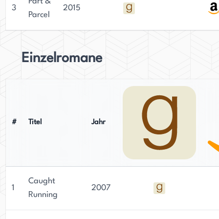
Part &
3
2015
Parcel
Einzelromane
#
Titel
Jahr
Caught
1
2007
Running