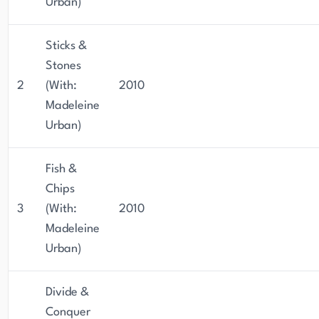
Urban)
Sticks &
Stones
2
(With:
2010
Madeleine
Urban)
Fish &
Chips
3
(With:
2010
Madeleine
Urban)
Divide &
Conquer