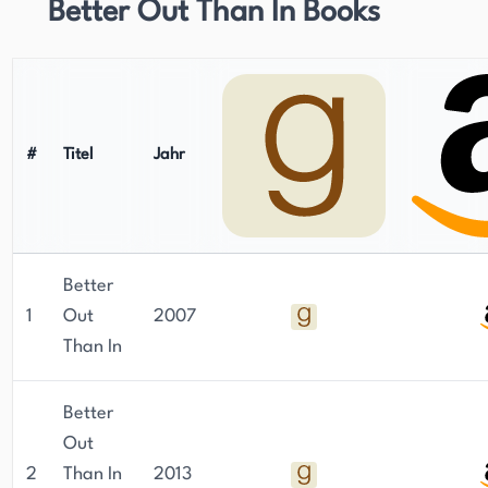
Better Out Than In Books
#
Titel
Jahr
Better
1
Out
2007
Than In
Better
Out
2
Than In
2013