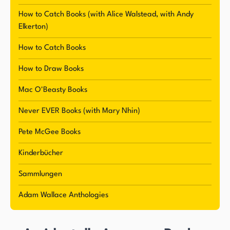
Interessen zeigt. Wallace hat über 3000
How to Catch Books (with Alice Walstead, with Andy
Geschichten geschrieben, von denen viele als
Elkerton)
Bücher veröffentlicht wurden. Seine
How to Catch Books
Veröffentlichungen umfassen How-to-Catch-
Bücher, How-to-Draw-Bücher, Gross-Bücher,
How to Draw Books
Action- und Abenteuerbücher, Bilderbücher,
Mac O'Beasty Books
Kapitelbücher und Mittelstufenbücher. Wallaces
Ziel ist es, Bücher zu schaffen, die alle
Never EVER Books (with Mary Nhin)
Altersgruppen, Lesefähigkeiten und Interessen
Pete McGee Books
ansprechen.
Kinderbücher
Wallace genießt es, Geschichten zu schreiben, die
Sammlungen
Kinder zum Lachen bringen und sich für das Lesen
und Zeichnen begeistern lassen. Er hat eine
Adam Wallace Anthologies
spielerische Persönlichkeit, die sich in seinem
Schreibstil widerspiegelt. Wallace denkt ständig