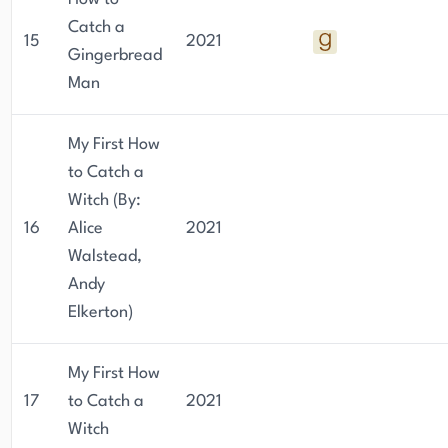
Catch a
15
2021
Gingerbread
Man
My First How
to Catch a
Witch (By:
16
Alice
2021
Walstead,
Andy
Elkerton)
My First How
17
to Catch a
2021
Witch