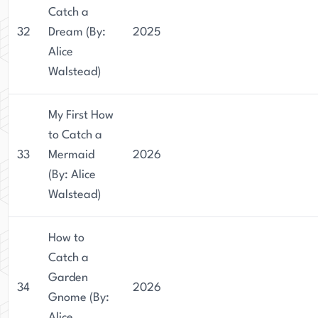
Catch a
32
Dream (By:
2025
Alice
Walstead)
My First How
to Catch a
33
Mermaid
2026
(By: Alice
Walstead)
How to
Catch a
Garden
34
2026
Gnome (By:
Alice