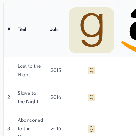
#
Titel
Jahr
Lost to the
1
2015
Night
Slave to
2
2016
the Night
Abandoned
3
to the
2016