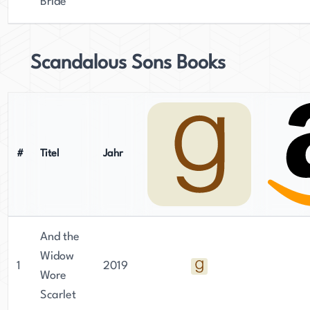
Bride
Scandalous Sons Books
#
Titel
Jahr
And the
Widow
1
2019
Wore
Scarlet