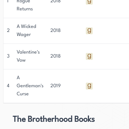
1
Rogue
2018
Returns
A Wicked
2
2018
Wager
Valentine's
3
2018
Vow
A
4
Gentleman's
2019
Curse
The Brotherhood Books