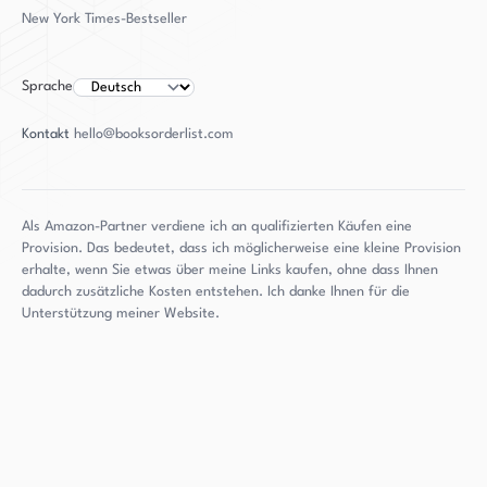
fesseln und begeistern wird. Mit ihrer
New York Times-Bestseller
Hintergrund im Journalismus und ihrer
persönlichen Erfahrungen in North Carolina
Sprache
bringt Myers eine einzigartige und wertvolle
Perspektive in ihr Schreiben ein. "The Tobacco
Kontakt
hello@booksorderlist.com
Wives" ist ein starker Debütroman, der ihr Talent
als Erzählerin zeigt und Leserinnen und Leser
sicherlich neugierig auf mehr zurücklassen wird.
Als Amazon-Partner verdiene ich an qualifizierten Käufen eine
Provision. Das bedeutet, dass ich möglicherweise eine kleine Provision
erhalte, wenn Sie etwas über meine Links kaufen, ohne dass Ihnen
dadurch zusätzliche Kosten entstehen. Ich danke Ihnen für die
Unterstützung meiner Website.