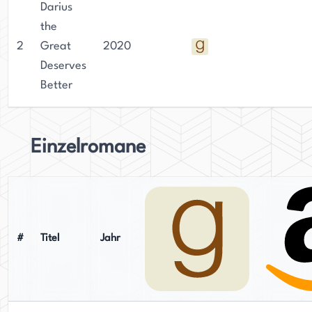
Khorram hat das Leben vieler Menschen berührt,
Darius
und seine Beiträge zur Jugendliteratur werden
the
sicherlich einen nachhaltigen Eindruck
2
Great
2020
hinterlassen.
Deserves
Better
Einzelromane
#
Titel
Jahr