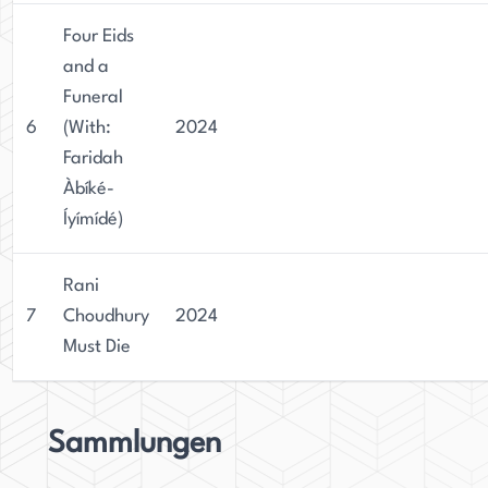
Four Eids
and a
Funeral
6
(With:
2024
Faridah
Àbíké-
Íyímídé)
Rani
7
Choudhury
2024
Must Die
Sammlungen