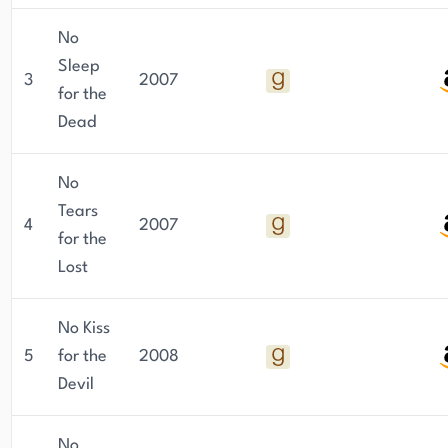
No
Sleep
3
2007
for the
Dead
No
Tears
4
2007
for the
Lost
No Kiss
5
for the
2008
Devil
No