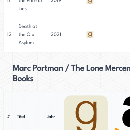
11
the Price of
2019
Lies
Death at
12
the Old
2021
Asylum
Marc Portman / The Lone Merce
Books
#
Titel
Jahr