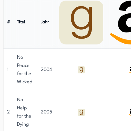
schnelles Tempo, seine komplexe Handlung und
seine gut gezeichneten Charaktere.
#
Titel
Jahr
No
Peace
1
2004
for the
Wicked
No
Help
2
2005
for the
Dying