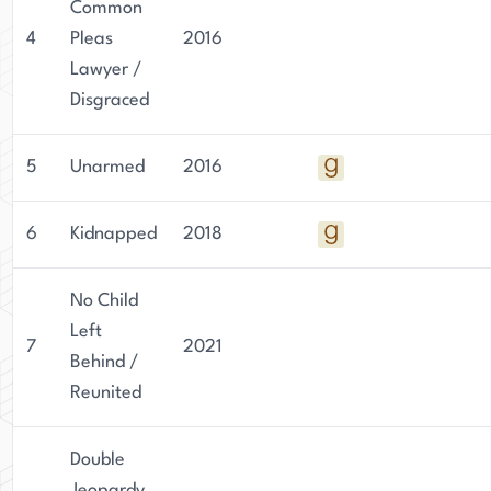
Common
4
Pleas
2016
Lawyer /
Disgraced
5
Unarmed
2016
6
Kidnapped
2018
No Child
Left
7
2021
Behind /
Reunited
Double
Jeopardy