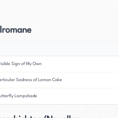
sst, darunter den Roman "An Invisible Sign of My
ble Skirt" und "Willful Creatures". Ihre Schriften
n, was ihren Ruf als gewandte und talentierte
elromane
ge und einprägsame Charaktere und Situationen zu
tiker gleichermaßen in den Bann gezogen.
ich Bender auch als fähige Lehrerin und Mentorin
ehreren renommierten Bildungseinrichtungen
visible Sign of My Own
 California und die University of California, Los
s Talent unzähliger aufstrebender Autoren
articular Sadness of Lemon Cake
utterfly Lampshade
 und auf dem Boden gebliebene Persönlichkeit. Sie
wo sie sich sicherlich für ihre einzigartigen und
t ihrem Talent für Erzählkunst und ihrer Hingabe für