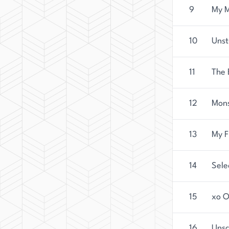
9
My M
10
Unst
11
The 
12
Mons
13
My F
14
Sele
15
xo O
16
Unsc