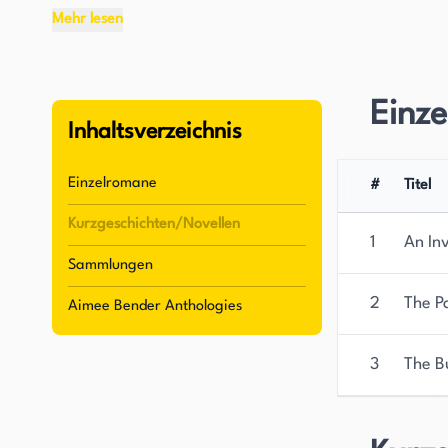
Mehr lesen
Bender hat mehrere bemerkenswerte Werke verfa
Own" und die Sammlungen "The Girl in the Flamma
wurden weitreichend in Anthologien aufgenomme
Einz
Autorin weiter festigte. Mit der Gabe, lebendi
Inhaltsverzeichnis
erschaffen, haben Benders Werke Leser und Kri
Einzelromane
#
Titel
Neben ihrem schriftstellerischen Schaffen hat s
Kurzgeschichten/Novellen
hervorgetan. Sie hat Kreatives Schreiben an m
1
An In
unterrichtet, darunter die University of Southern
Sammlungen
Angeles. Durch ihre Lehrtätigkeit hat Bender da
2
The P
Aimee Bender Anthologies
gefördert und entwickelt.
3
The B
Trotz ihres Erfolgs ist Bender eine bescheidene
setzt ihr Leben nach wie vor in Los Angeles fort, 
einfallsreichen Geschichten inspirieren lässt. Mi