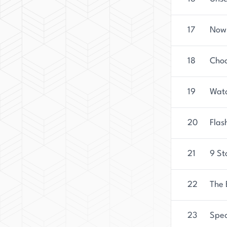
17
Now 
18
Choo
19
Watc
20
Flas
21
9 St
22
The 
23
Spec