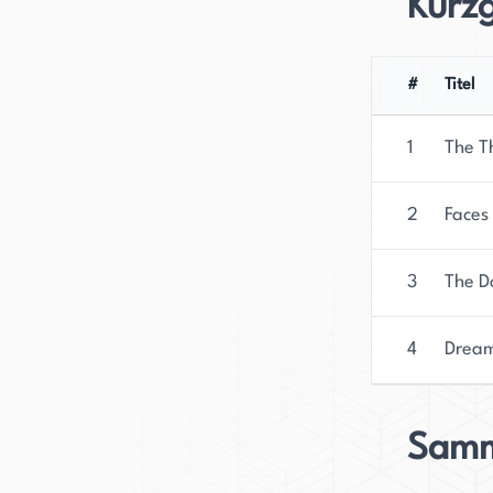
Kurz
ihr Handwerk wird Bender den literarischen Welt 
#
Titel
1
The T
2
Faces
3
The D
4
Dream
Samm