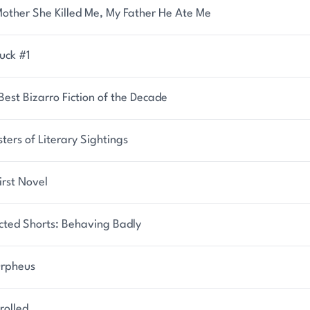
other She Killed Me, My Father He Ate Me
uck #1
Best Bizarro Fiction of the Decade
ters of Literary Sightings
irst Novel
cted Shorts: Behaving Badly
rpheus
rolled