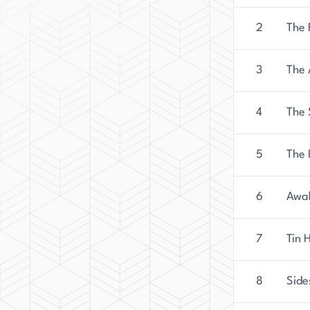
2
The 
3
The 
4
The 
5
The 
6
Awa
7
Tin 
8
Side