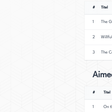
#
Titel
1
The Gi
2
Willfu
3
The C
Aime
#
Titel
1
On t