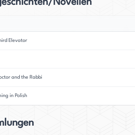
geschichten/Novellen
sicherlich weiterhin beeinflussen.
hird Elevator
octor and the Rabbi
ing in Polish
lungen