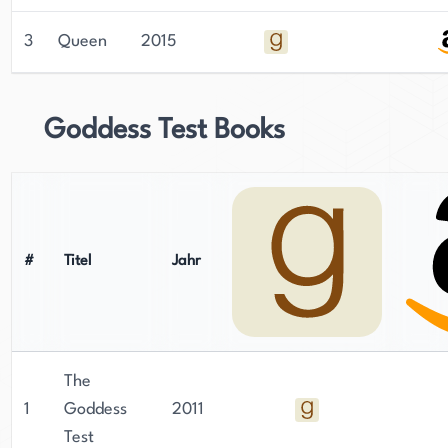
nachdenklich stimmende Romane für ihre Leser
zu erschaffen.
3
Queen
2015
Zusammenfassend ist Aimee Carter eine
talentierte amerikanische Autorin von
Goddess Test Books
Jugendbüchern und Kinderromanen. Sie wurde in
Detroit, Michigan, geboren und lebt immer noch
dort mit ihrer Familie. Carter hat eine natürliche
Schreibtalent, da sie im Alter von 11 Jahren
begann, und hat seit ihrem Abschluss an der
#
Titel
Jahr
University of Michigan mehr als ein Dutzend
Bücher verfasst. Ihr Schreibstil ist für seine
Sanftheit und Delikatesse bekannt und ihre
Romane sind internationale Bestseller geworden.
The
Trotz ihres Erfolgs bleibt Carter demütig und
1
Goddess
2011
ihrem Handwerk verpflichtet, was sie zu einer
Test