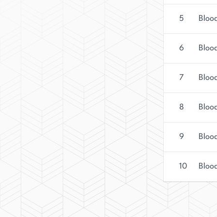
5
Blood
6
Blood
7
Blood
8
Blood
9
Blood
10
Blood