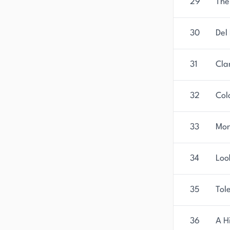
29
The
30
Del
31
Cla
32
Col
33
Mon
34
Loo
35
Tol
36
A H