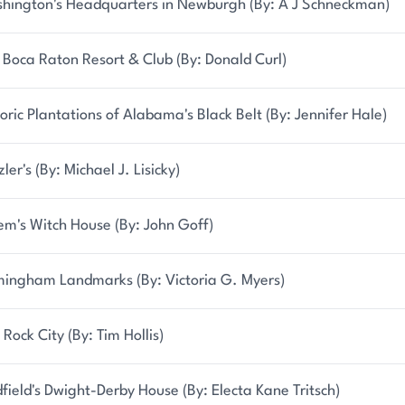
hington's Headquarters in Newburgh (By: A J Schneckman)
 Boca Raton Resort & Club (By: Donald Curl)
toric Plantations of Alabama's Black Belt (By: Jennifer Hale)
ler's (By: Michael J. Lisicky)
em's Witch House (By: John Goff)
mingham Landmarks (By: Victoria G. Myers)
Rock City (By: Tim Hollis)
field's Dwight-Derby House (By: Electa Kane Tritsch)