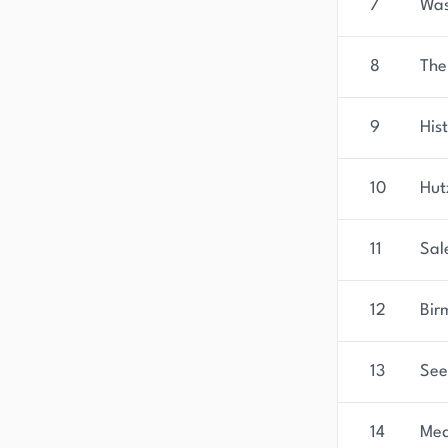
7
Was
8
The
9
His
10
Hutz
11
Sal
12
Bir
13
See 
14
Med