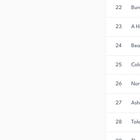
22
Bur
23
A H
24
Bea
25
Col
26
Nor
27
Ashe
28
Tal