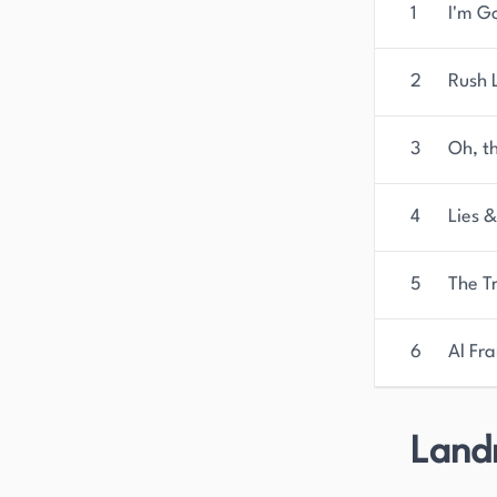
er bleibt eine einflussreiche und prominente Per
1
I'm G
Medienlandschaft.
2
Rush L
3
Oh, th
4
Lies &
5
The T
6
Al Fr
Land