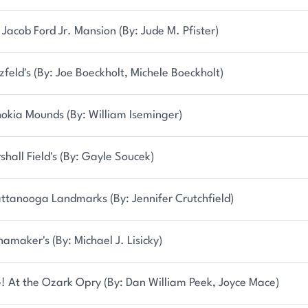
 Jacob Ford Jr. Mansion (By: Jude M. Pfister)
zfeld's (By: Joe Boeckholt, Michele Boeckholt)
okia Mounds (By: William Iseminger)
shall Field's (By: Gayle Soucek)
ttanooga Landmarks (By: Jennifer Crutchfield)
amaker's (By: Michael J. Lisicky)
e! At the Ozark Opry (By: Dan William Peek, Joyce Mace)