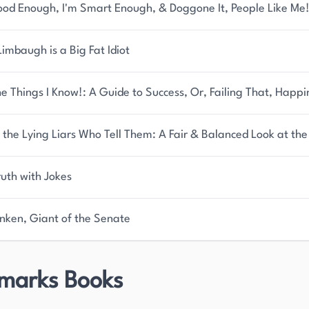
sönlichkeit in der amerikanischen Politik und
ood Enough, I'm Smart Enough, & Doggone It, People Like Me
imbaugh is a Big Fat Idiot
e Things I Know!: A Guide to Success, Or, Failing That, Happi
 the Lying Liars Who Tell Them: A Fair & Balanced Look at the
ruth with Jokes
anken, Giant of the Senate
marks Books