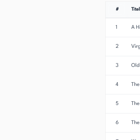
#
Titel
1
A H
2
Vir
3
Old
4
The
5
The
6
The