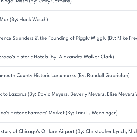
 Nogal Mesa (By: Gary Cozzens)
 Mar (By: Hank Wesch)
rence Saunders & the Founding of Piggly Wiggly (By: Mike Fr
orado's Historic Hotels (By: Alexandra Walker Clark)
mouth County Historic Landmarks (By: Randall Gabrielan)
k to Lazarus (By: David Meyers, Beverly Meyers, Elise Meyers 
edo's Historic Farmers' Market (By: Trini L. Wenninger)
istory of Chicago's O'Hare Airport (By: Christopher Lynch, Mi