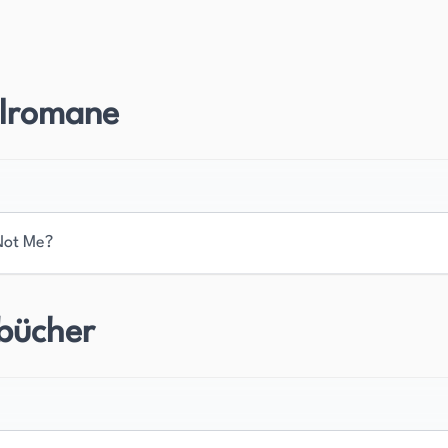
andte sich Franken der politischen
stseller-Büchern, wie „Rush Limbaugh ist ein
elromane
, die sie erzählen: Ein faires und ausgewogenes
e landesweit syndizierte Radiosendung auf Air
cher Kommentator hatte Franken auch eine
Not Me?
8 in den Senat der Vereinigten Staaten gewählt und
esiegte den republikanischen Amtsinhaber Norm
4 wiedergewählt.
bücher
 zwei Kinder und drei Enkelkinder. Er ist Absolvent
htsswing-Megalomanie an der Trump University.
politischen Ansichten und seinen scharfen Witz und