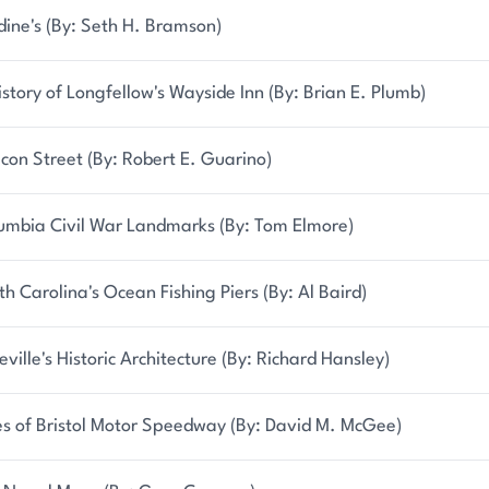
dine's (By: Seth H. Bramson)
istory of Longfellow's Wayside Inn (By: Brian E. Plumb)
con Street (By: Robert E. Guarino)
umbia Civil War Landmarks (By: Tom Elmore)
th Carolina's Ocean Fishing Piers (By: Al Baird)
ville's Historic Architecture (By: Richard Hansley)
es of Bristol Motor Speedway (By: David M. McGee)