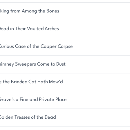
jährigen Chemiker und Hobbydetektivin namens
 der 1950er Jahre ermittelt.
king from Among the Bones
rechnenden Katzen in Malta. Sein siebter Flavia de
ead in Their Vaulted Arches
t', wurde 2015 in den USA, Kanada und dem
außerdem eine Memoiren verfasst, 'The Shoebox
Curious Case of the Copper Corpse
uce, 'The Curious Case of the Copper Corpse'.
himney Sweepers Come to Dust
ce the Brinded Cat Hath Mew'd
rave's a Fine and Private Place
Golden Tresses of the Dead