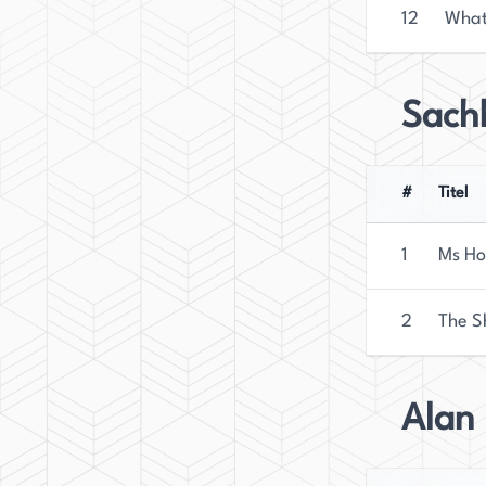
12
What
Sach
#
Titel
1
Ms Ho
2
The S
Alan 