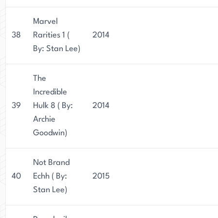
Marvel
38
Rarities 1 (
2014
By: Stan Lee)
The
Incredible
39
Hulk 8 ( By:
2014
Archie
Goodwin)
Not Brand
40
Echh ( By:
2015
Stan Lee)