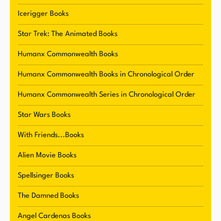
Büchern in den vielfältigen Schauplätzen und
Icerigger Books
einzigartigen Kreaturen widerspiegelt, die seine
Star Trek: The Animated Books
Geschichten bevölkern.
Humanx Commonwealth Books
Fosters Autorenkarriere begann, als August
Humanx Commonwealth Books in Chronological Order
Derleth 1968 einen Brief kaufte, den Foster
geschrieben hatte, und ihn in seiner halbjährlich
Humanx Commonwealth Series in Chronological Order
erscheinenden Zeitschrift, The Arkham Collector,
Star Wars Books
veröffentlichte. Dies markierte den Beginn einer
erfolgreichen Schriftstellerlaufbahn, die Foster
With Friends...Books
zahlreiche Auszeichnungen eingebracht hat,
Alien Movie Books
darunter den Ignotus Award in Spanien 1994, den
Stannik Award in Russland 2000 und den Grand
Spellsinger Books
Master Award von der Association of Media Tie-
The Damned Books
in Writers 2008. Seine Werke wurden in mehr als
fünfzig Sprachen übersetzt und er hat
Angel Cardenas Books