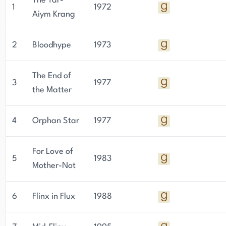
The Tar-
1
1972
Aiym Krang
2
Bloodhype
1973
The End of
3
1977
the Matter
4
Orphan Star
1977
For Love of
5
1983
Mother-Not
6
Flinx in Flux
1988