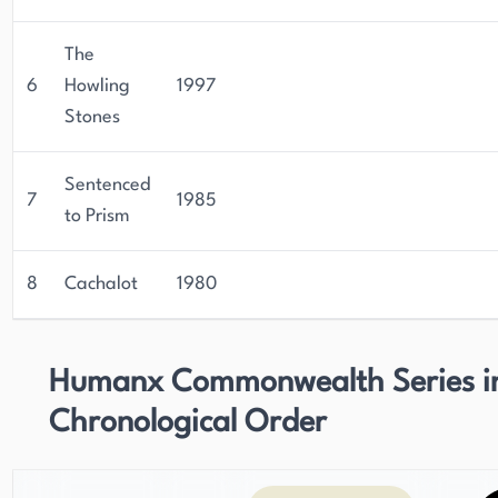
The
6
Howling
1997
Stones
Sentenced
7
1985
to Prism
8
Cachalot
1980
Humanx Commonwealth Series i
Chronological Order