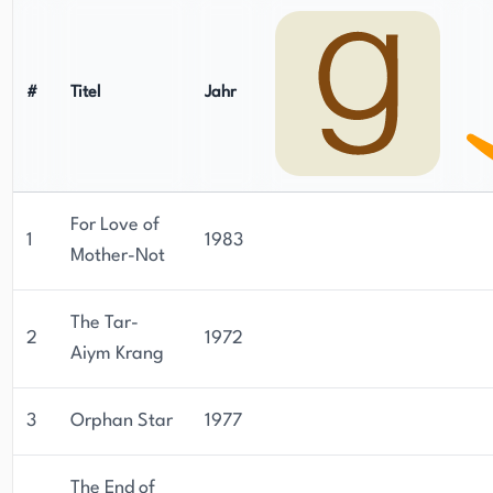
#
Titel
Jahr
For Love of
1
1983
Mother-Not
The Tar-
2
1972
Aiym Krang
3
Orphan Star
1977
The End of