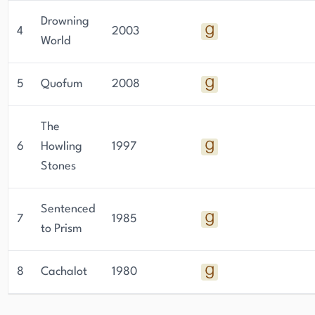
Drowning
4
2003
World
5
Quofum
2008
The
6
Howling
1997
Stones
Sentenced
7
1985
to Prism
8
Cachalot
1980