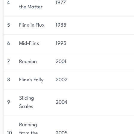
4
1977
the Matter
5
Flinx in Flux
1988
6
Mid-Flinx
1995
7
Reunion
2001
8
Flinx's Folly
2002
Sliding
9
2004
Scales
Running
10
from the
2005