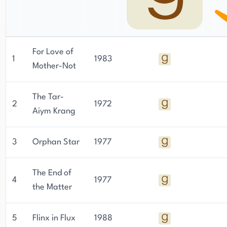
For Love of
1
1983
Mother-Not
The Tar-
2
1972
Aiym Krang
3
Orphan Star
1977
The End of
4
1977
the Matter
5
Flinx in Flux
1988