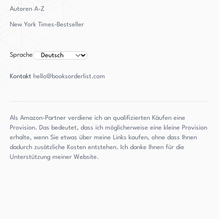
Derzeit wohnt er mit seiner Familie, einschließlich
Autoren
A-Z
seiner Frau, zwei Söhnen und ihren Hunden Daisy
New York Times-Bestseller
und Bosco, im Süden Kaliforniens.
Sprache
Kontakt
hello@booksorderlist.com
Als Amazon-Partner verdiene ich an qualifizierten Käufen eine
Provision. Das bedeutet, dass ich möglicherweise eine kleine Provision
erhalte, wenn Sie etwas über meine Links kaufen, ohne dass Ihnen
dadurch zusätzliche Kosten entstehen. Ich danke Ihnen für die
Unterstützung meiner Website.