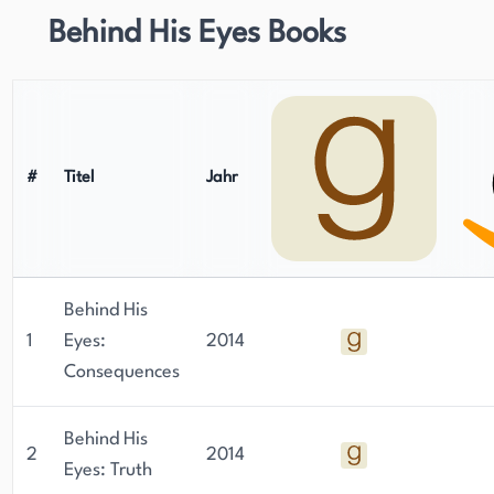
Behind His Eyes Books
#
Titel
Jahr
Behind His
1
Eyes:
2014
Consequences
Behind His
2
2014
Eyes: Truth