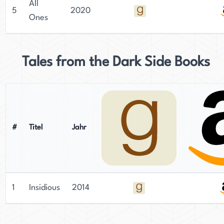
All
5
2020
Ones
Tales from the Dark Side Books
#
Titel
Jahr
1
Insidious
2014