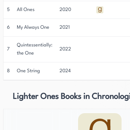
5
All Ones
2020
6
My Always One
2021
Quintessentially:
7
2022
the One
8
One String
2024
Lighter Ones Books in Chronolog