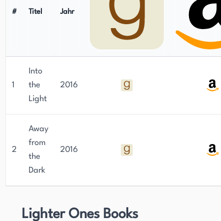
#
Titel
Jahr
Into
1
the
2016
Light
Away
from
2
2016
the
Dark
Lighter Ones Books