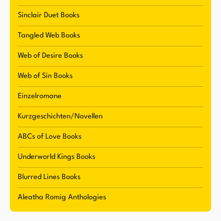
vertreten. Neben dem Schreiben genießt Romig
Sinclair Duet Books
das Lesen, Sport, und Zeit mit ihren Liebsten.
Sie reist auch gerne, besonders gerne an Orte
Tangled Web Books
mit Stränden, wie zum Beispiel als sie Sydney
Web of Desire Books
besuchte, um ihre Tochter zu treffen, die an der
University of Wollongong studiert.
Web of Sin Books
Einzelromane
Kurzgeschichten/Novellen
ABCs of Love Books
Underworld Kings Books
Blurred Lines Books
Aleatha Romig Anthologies