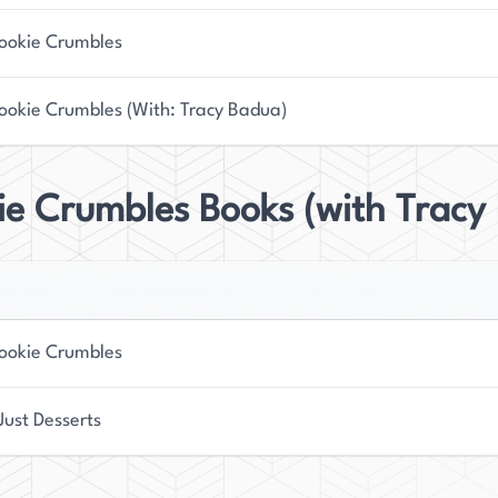
ookie Crumbles
teressen bleibt Dow bescheiden und ihrer Familie
chter Tanzpartys zu veranstalten, kostbare
ookie Crumbles (With: Tracy Badua)
sik und Bewegung zu fördern. Wenn sie Zeit findet,
re künftigen Schreibprojekte inspirieren zu lassen.
ie Crumbles Books (with Tracy
ookie Crumbles
Just Desserts