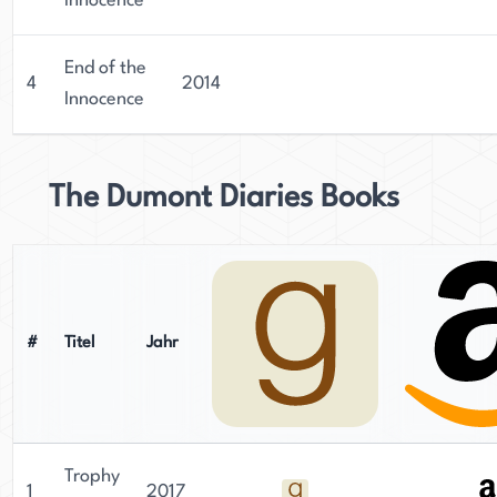
Innocence
End of the
4
2014
Innocence
The Dumont Diaries Books
#
Titel
Jahr
Trophy
1
2017