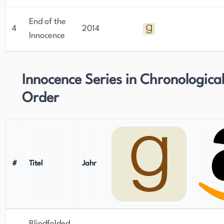
End of the
4
2014
Innocence
Innocence Series in Chronologica
Order
#
Titel
Jahr
Blindfolded