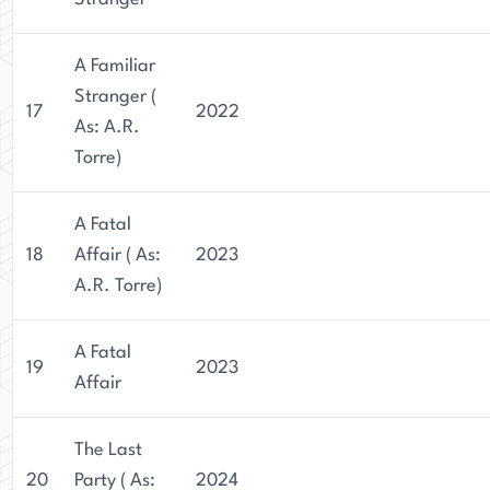
A Familiar
Stranger (
17
2022
As: A.R.
Torre)
A Fatal
18
Affair ( As:
2023
A.R. Torre)
A Fatal
19
2023
Affair
The Last
20
Party ( As:
2024