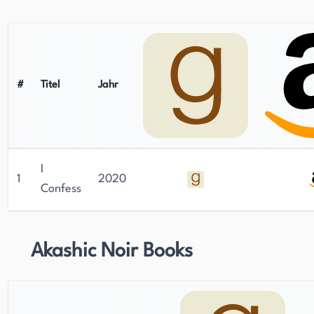
#
Titel
Jahr
I
1
2020
Confess
Akashic Noir Books