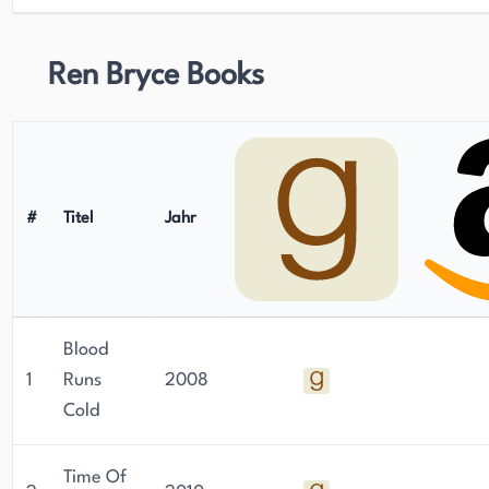
erschaffen, kombiniert mit ihrer sorgfältigen
Recherche und fesselnden Erzählweise, hat ihr
eine treue Anhängerschaft unter Krimi-Fans
Ren Bryce Books
eingebracht.
#
Titel
Jahr
Blood
1
Runs
2008
Cold
Time Of