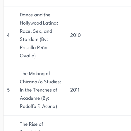
Dance and the
Hollywood Latina:
Race, Sex, and
4
2010
Stardom (By:
Priscilla Peña
Ovalle)
The Making of
Chicana/o Studies:
5
In the Trenches of
2011
Academe (By:
Rodolfo F. Acuña)
The Rise of