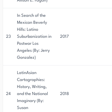
Allison E. Fagan)
In Search of the
Mexican Beverly
Hills: Latino
23
Suburbanization in
2017
Postwar Los
Angeles (By: Jerry
Gonzalez)
LatinAsian
Cartographies:
History, Writing,
24
and the National
2018
Imaginary (By:
Susan