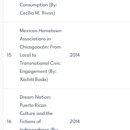
Consumption (By:
Cecilia M. Rivas)
Mexican Hometown
Associations in
Chicagoacán: From
15
Local to
2014
Transnational Civic
Engagement (By:
Xóchitl Bada)
Dream Nation:
Puerto Rican
Culture and the
16
Fictions of
2014
Independence (By: