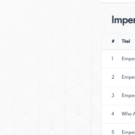
Imper
#
Titel
1
Emper
2
Emper
3
Emper
4
Who A
5
Emper