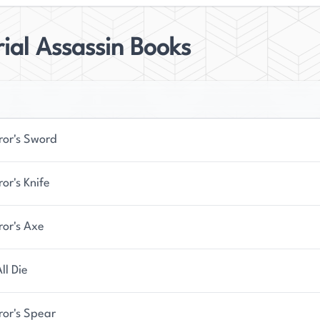
ial Assassin Books
or's Sword
or's Knife
or's Axe
ll Die
or's Spear