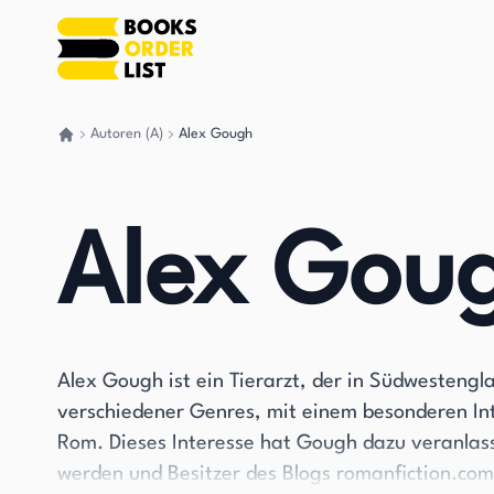
Autoren (A)
Alex Gough
Gehen Sie zurück nach Hause
Alex Gou
Alex Gough ist ein Tierarzt, der in Südwestengla
verschiedener Genres, mit einem besonderen Int
Rom. Dieses Interesse hat Gough dazu veranlasst
werden und Besitzer des Blogs romanfiction.com