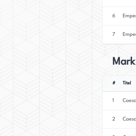
6
Emper
7
Emper
Mark
#
Titel
1
Caesa
2
Caesa