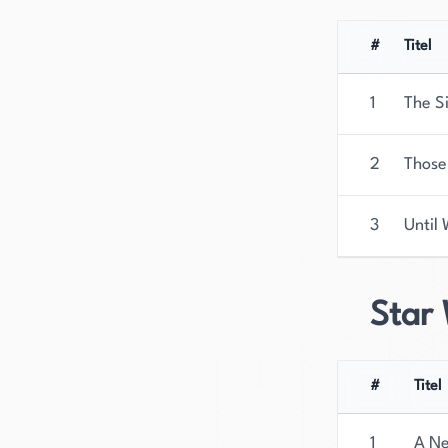
#
Titel
1
The S
2
Those
3
Until
Star 
#
Titel
1
A Ne