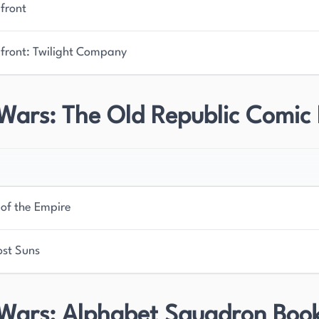
efront
efront: Twilight Company
Wars: The Old Republic Comic
 of the Empire
ost Suns
 Wars: Alphabet Squadron Boo