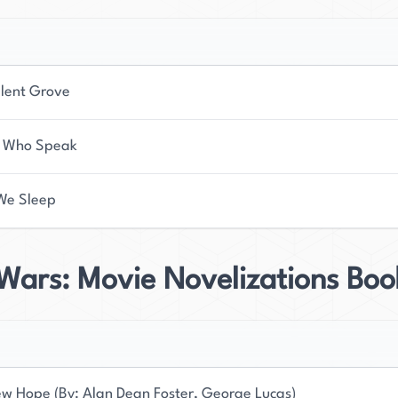
ilent Grove
 Who Speak
 We Sleep
Wars: Movie Novelizations Boo
w Hope (By: Alan Dean Foster, George Lucas)