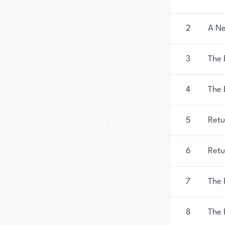
2
A N
3
The 
4
The 
5
Retu
6
Retu
7
The 
8
The