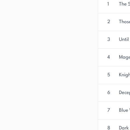
1
The S
2
Thos
3
Until
4
Magek
5
Knigh
6
Decep
7
Blue 
8
Dark 