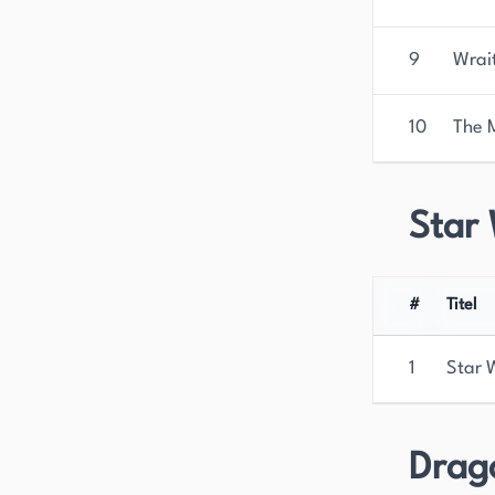
9
Wrait
10
The 
Star 
#
Titel
1
Star 
Drag