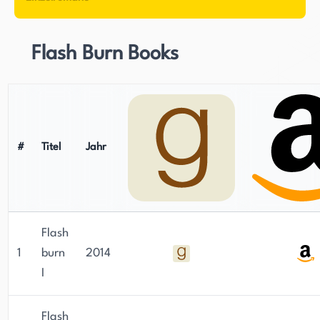
charaktergetriebene Geschichten wider, die
Grenzen ausloten und dabei eine
unwiderstehliche Anziehungskraft bewahren.
Flash Burn Books
#
Titel
Jahr
Flash
1
burn
2014
I
Flash