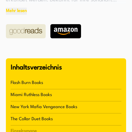
erkundet werden. Bekannt für ihre sündhaft
fesselnden Erzählungen, erschafft sie
Mehr lesen
Geschichten mit rücksichtslosen Alpha-Männern
und willensstarken weiblichen Protagonistinnen,
die ihnen die Stirn bieten. Ihre Werke sprechen
Leser an, die von rohen, emotional aufgeladenen
Beziehungen und moralisch komplexen
Charakteren fasziniert sind.
Inhaltsverzeichnis
Alexandra lebt in Surrey, UK, und vereint ihre
Schreibtätigkeit mit dem Familienleben und
Flash Burn Books
ihrem geliebten Hund. Als selbsternannte
Miami Ruthless Books
Liebhaberin von Champagner und High Heels
widmet sie die meiste Zeit dem Verfassen ihrer
New York Mafia Vengeance Books
dunklen Liebesgeschichten. Ihr Schreibprozess
The Collar Duet Books
spiegelt ihre Leidenschaft für intensive,
Einzelromane