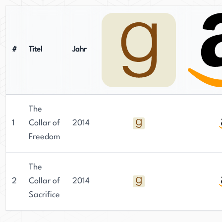
#
Titel
Jahr
The
1
Collar of
2014
Freedom
The
2
Collar of
2014
Sacrifice