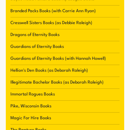
Romantic Times nominiert und war auch Finalist
für den Award of Excellence. Sie wuchs in einer
Branded Packs Books (with Carrie Ann Ryan)
kleinen Stadt in Missouri mit ihren
Cresswell Sisters Books (as Debbie Raleigh)
unterstützenden Eltern auf und sie ermutigten
sie, ihren Träumen zu folgen, sei es ein
Dragons of Eternity Books
bekannter Schauspieler am Broadway zu werden
Guardians of Eternity Books
oder ein Autor. Ivy verfolgte einen Studiengang
in Theater und trat in Sommer-
Guardians of Eternity Books (with Hannah Howell)
Stückproduktionen auf, bevor sie ihren College-
Hellion's Den Books (as Deborah Raleigh)
Freund heiratete und eine Familie gründete.
Nach der Ankunft ihrer beiden Söhne suchte sie
Illegitimate Bachelor Books (as Deborah Raleigh)
nach einer neuen kreativen Möglichkeit und
Immortal Rogues Books
verwandelte ihr gelegentliches Schreiben in
einen ernsthaften Versuch, veröffentlicht zu
Pike, Wisconsin Books
werden.
Magic For Hire Books