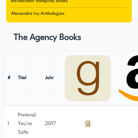
McNachton Vampires Books
Alexandra Ivy Anthologies
The Agency Books
#
Titel
Jahr
Pretend
1
You're
2017
Safe