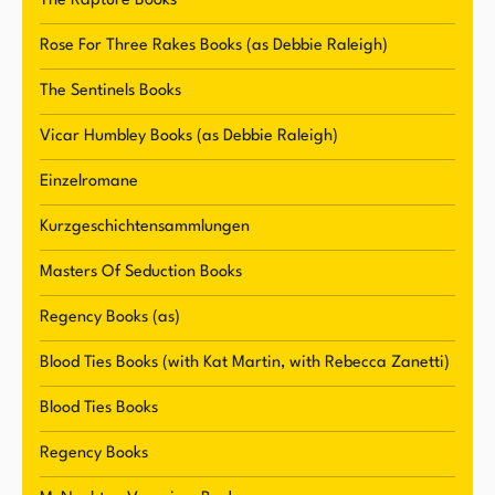
Ivys Schreibkarriere nahm eine paranormale
The Rapture Books
Wendung, nachdem sie ihre erste Episode von
Rose For Three Rakes Books (as Debbie Raleigh)
Buffy the Vampire Slayer gesehen hatte.
Bekannt ist sie für ihre Guardians of Eternity-
The Sentinels Books
Serie, die 2015 ihren zwölften Band
Vicar Humbley Books (as Debbie Raleigh)
veröffentlicht. Ivy genießt das Schreiben in
Einzelromane
verschiedenen Genres, einschließlich Paranormal,
Erotik und romantic suspense. Sie ist eine
Kurzgeschichtensammlungen
produktive Schriftstellerin, die es genießt, ihre
Masters Of Seduction Books
Charaktere auf Papier zum Leben zu erwecken.
Ivys Liebe zum Lesen und Schreiben begann in
Regency Books (as)
jungen Jahren und sie folgt ihren Träumen
Blood Ties Books (with Kat Martin, with Rebecca Zanetti)
seither.
Blood Ties Books
Regency Books