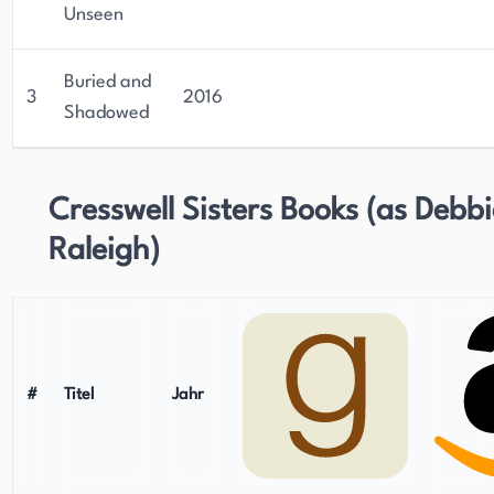
Unseen
Buried and
3
2016
Shadowed
Cresswell Sisters Books (as Debbi
Raleigh)
#
Titel
Jahr