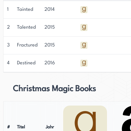
Freundschaft oder Abenteuer schreibt, Moodys
1
Tainted
2014
Romane sind sicher, Leser jeden Alters zu fesseln
und zu inspirieren.
2
Talented
2015
3
Fractured
2015
4
Destined
2016
Christmas Magic Books
#
Titel
Jahr