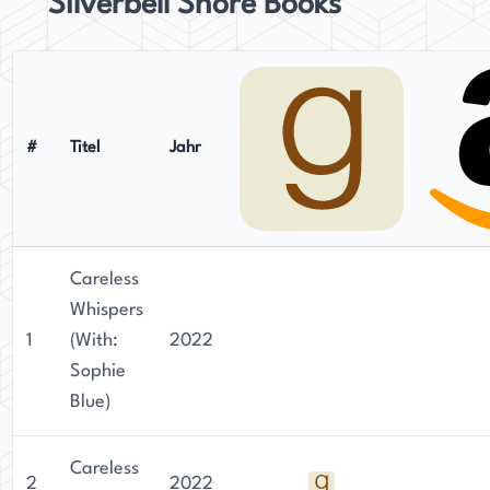
Silverbell Shore Books
#
Titel
Jahr
Careless
Whispers
1
(With:
2022
Sophie
Blue)
Careless
2
2022