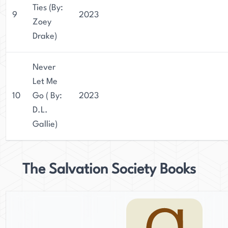
Ties (By:
9
2023
Zoey
Drake)
Never
Let Me
10
Go ( By:
2023
D.L.
Gallie)
The Salvation Society Books