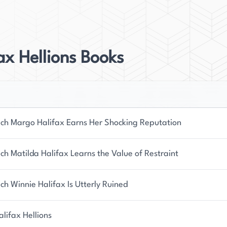
en und hat diese Begeisterung seitdem in Romane
 University zog Vasti nach New Orleans, wo sie
ax Hellions Books
s Schriftstellerin verbindet. Ihre Geschichten
efe und spiegeln sowohl ihre
ihre lebenslange Liebe zum Genre der Liebesromane
Familie zusammen und schöpft aus deren Dynamik
lungen.
ich Margo Halifax Earns Her Shocking Reputation
ch Matilda Halifax Learns the Value of Restraint
ch Winnie Halifax Is Utterly Ruined
lifax Hellions