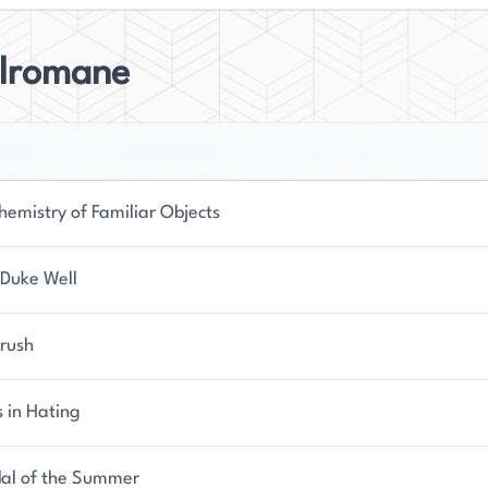
elromane
hemistry of Familiar Objects
 Duke Well
Crush
s in Hating
al of the Summer