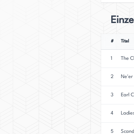
Einz
#
Titel
1
The C
2
Ne'er
3
Earl 
4
Ladie
5
Scand