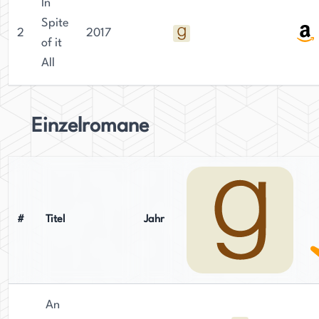
In
Spite
2
2017
of it
All
Einzelromane
#
Titel
Jahr
An