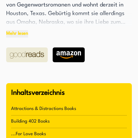
von Gegenwartsromanen und wohnt derzeit in
Houston, Texas. Gebürtig kommt sie allerdings
aus Omaha, Nebraska, wo sie ihre Liebe zum
Schreiben und ihre Leidenschaft, schwarze Liebe
Mehr lesen
in ihrer Arbeit zu repräsentieren, entdeckte. Mit
über dreißig Werken hat Warren einen
bedeutenden Beitrag zur Romantic-Genre
geleistet, indem sie schwarze Liebe in all ihren
Geschichten intentional in den Vordergrund
stellt.
Inhaltsverzeichnis
Die Liebe zum Schreiben von Warren wird nur
übertroffen von ihrer Liebe zum Reisen, Zeit mit
Attractions & Distractions Books
der Familie zu verbringen, Sport zu schauen und
Building 402 Books
ihre DVR zu leeren. Sie ist eine vielseitige
Persönlichkeit, die ihre einzigartigen
...For Love Books