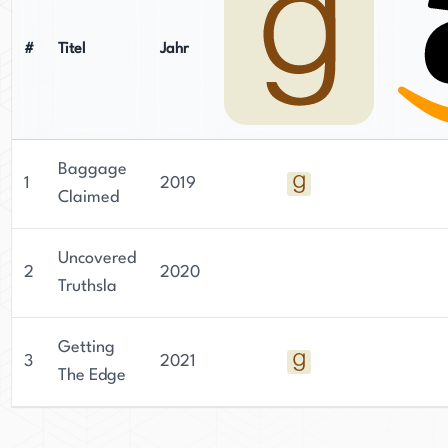
#
Titel
Jahr
Baggage
1
2019
Claimed
Uncovered
2
2020
Truthsla
Getting
3
2021
The Edge