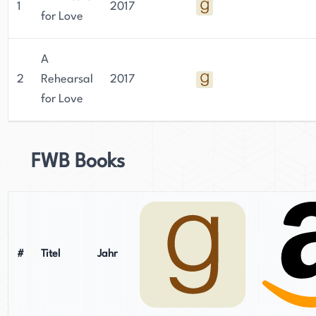
1
2017
for Love
A
2
Rehearsal
2017
for Love
FWB Books
#
Titel
Jahr