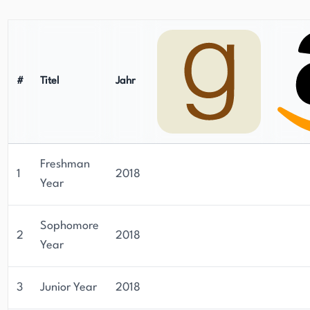
möchte, kann ihre Website
www.actuallyitsalexandra.com besuchen.
Warrens Arbeit und Plattform sprechen für sich,
und Leser sind sicher, von ihrer kraftvollen
#
Titel
Jahr
Erzählweise inspiriert und berührt zu werden.
Freshman
1
2018
Year
Sophomore
2
2018
Year
3
Junior Year
2018