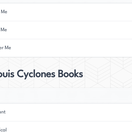
 Me
 Me
er Me
ouis Cyclones Books
ant
ical