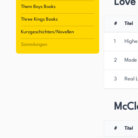
Love 
schwarzer Liebe widerspiegeln. Durch ihr Schre
Them Boys Books
ermutigen, ihre eigenen einzigartigen Geschic
Three Kings Books
finden.
#
Titel
Kurzgeschichten/Novellen
1
Highe
Sammlungen
2
Made 
3
Real 
McCl
#
Titel