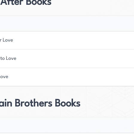
After Books
iben möchte House andere inspirieren und
hten anzunehmen und Liebe in ihrem Leben zu
r Love
to Love
Love
ain Brothers Books