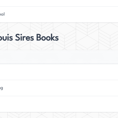
nal
ouis Sires Books
ng