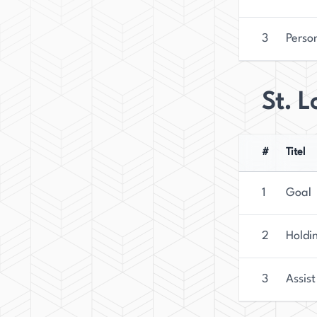
3
Perso
St. L
#
Titel
1
Goal
2
Holdi
3
Assist