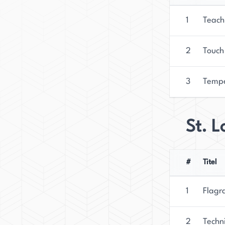
1
Teach
2
Touch
3
Temp
St. L
#
Titel
1
Flagr
2
Techn