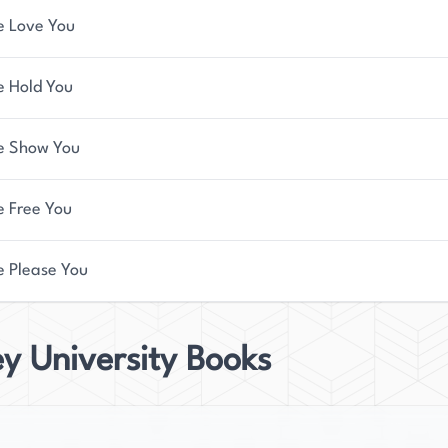
e Love You
e Hold You
e Show You
e Free You
e Please You
y University Books