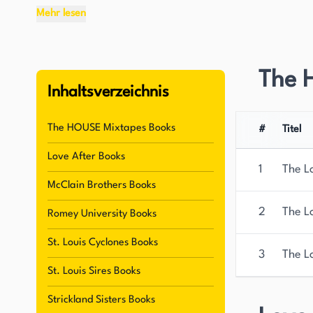
Anzügen und gutem Bananenpudding beeinfluss
Mehr lesen
House wuchs im Süden auf und entwickelte eine 
Region. Diese Liebe spiegelt sich in ihren Gesch
The 
enthalten, die ihrer Herkunft treu sind. House is
Inhaltsverzeichnis
einzukaufen und up-to-date mit den neuesten Tr
The HOUSE Mixtapes Books
#
Titel
Neben ihrer Liebe zur Mode ist House auch eine
Love After Books
sie schreibt. Ihr Schreibstil ist anschaulich und
1
The L
schaffen, die sowohl zugänglich als auch unverg
McClain Brothers Books
ihr Bemühen, schwarze Liebe auf positive Weise 
2
The L
Romey University Books
Anhängerschaft unter Leser*innen eingebracht.
St. Louis Cyclones Books
3
The L
House ist auf Social Media aktiv und genießt de
St. Louis Sires Books
Instagram, Twitter und Facebook. Sie setzt sich 
Liebesromane ein und ist bestrebt, Geschichten 
Strickland Sisters Books