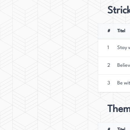
Stric
#
Titel
1
Stay 
2
Belie
3
Be wi
Them
#
Titel