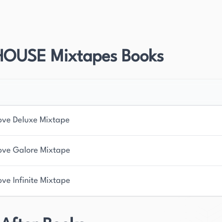
t.
tiefe Wertschätzung für Kultur und Traditionen der
ichten wider, die oft Figuren und Schauplätze
HOUSE Mixtapes Books
t eine echte Fashionista und genießt es,
ends zu bleiben.
 Musikenthusiastin und hört oft Neo-Soul, während
 ansprechend, und sie hat Talent, Figuren zu
ove Deluxe Mixtape
esslich sind. Ihr Engagement für ihr Handwerk und
zu präsentieren, haben ihr eine treue
ove Galore Mixtape
ove Infinite Mixtape
n Austausch mit ihren Leser*innen über ihren Blog,
für Vielfalt und Inklusion im Genre der
zu kreieren, die die Schönheit und Komplexität