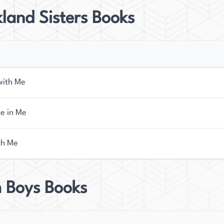
kland Sisters Books
with Me
ve in Me
th Me
 Boys Books