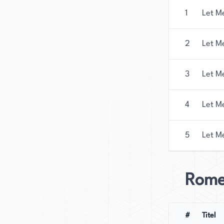
1
Let M
2
Let M
3
Let M
4
Let M
5
Let M
Rome
#
Titel