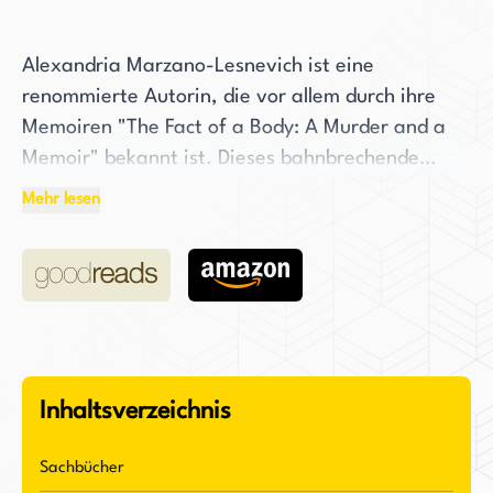
Alexandria Marzano-Lesnevich ist eine
renommierte Autorin, die vor allem durch ihre
Memoiren "The Fact of a Body: A Murder and a
Memoir" bekannt ist. Dieses bahnbrechende
Werk, das persönliche Erfahrungen und Dämonen
Mehr lesen
der Autorin thematisiert, brachte ihr vielen
Bestsellerlisten ein und wurde mit bedeutender
kritischer Anerkennung bedacht. Trotz ihres
Erfolgs beschreibt Marzano-Lesnevich sich selbst
als privat und beschränkt ihre Online-
Interaktionen mit Fans auf literarische Themen.
Inhaltsverzeichnis
"The Fact of a Body: A Murder and a Memoir"
wurde als Indie Next Pick ausgezeichnet und war
Sachbücher