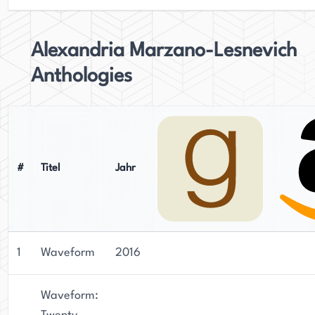
MacDowell und Yaddo sowie einem Rona Jaffe
Award. Derzeit lebt sie in Boston, wo sie bei Grub
Street und der Harvard Kennedy School of
Alexandria Marzano-Lesnevich
Government unterrichtet. Die Arbeit von
Anthologies
Marzano-Lesnevich hat bei Leser*innen und
Kritiker*innen gleichermaßen große Wirkung
erzielt und ihre Beiträge zur Literaturwelt werden
weiterhin gefeiert.
#
Titel
Jahr
1
Waveform
2016
Waveform: