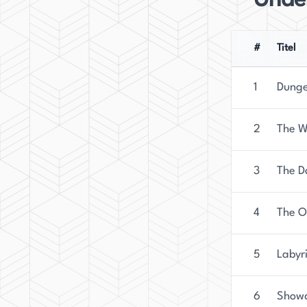
Unde
#
Titel
1
Dunge
2
The W
3
The D
4
The O
5
Labyri
6
Show