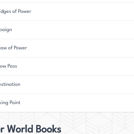
Edges of Power
paign
Law of Power
ow Pass
stination
ing Point
or World Books