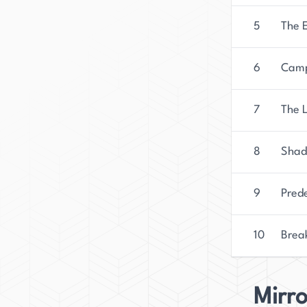
5
The 
6
Cam
7
The 
8
Shad
9
Prede
10
Break
Mirr