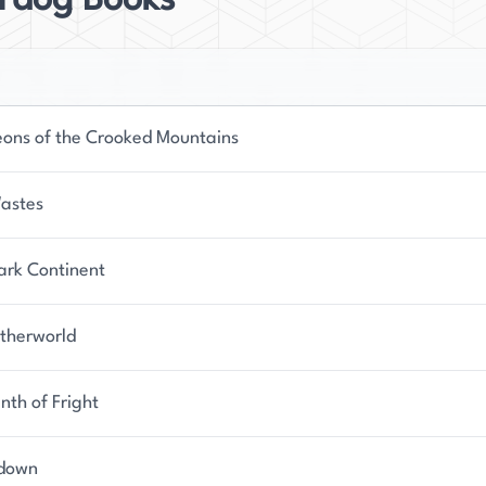
rdog Books
ons of the Crooked Mountains
astes
ark Continent
therworld
nth of Fright
down