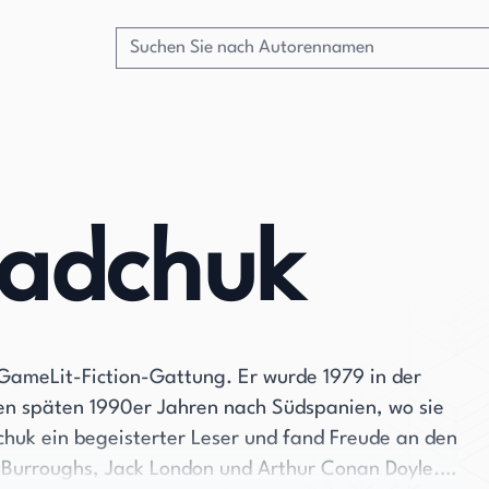
sadchuk
 GameLit-Fiction-Gattung. Er wurde 1979 in der
den späten 1990er Jahren nach Südspanien, wo sie
chuk ein begeisterter Leser und fand Freude an den
Burroughs, Jack London und Arthur Conan Doyle.