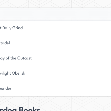
t Daily Grind
itadel
ay of the Outcast
ilight Obelisk
ounder