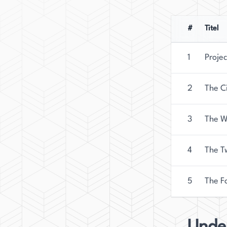
#
Titel
1
Projec
2
The C
3
The W
4
The Tw
5
The F