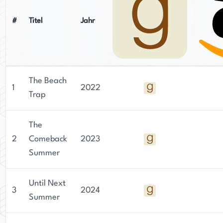
Ärztin in Utah tätig ist, schreibt psychologische
Thriller wie "Imposter" und "The Followers". Ihre
#
Titel
Jahr
unterschiedlichen Hintergründe und literarischen
Stärken verleihen ihren gemeinsamen Werken
unter dem Namen Ali Brady besonderen Charme
und Tiefe.
The Beach
1
2022
Trap
The
2
Comeback
2023
Summer
Until Next
3
2024
Summer